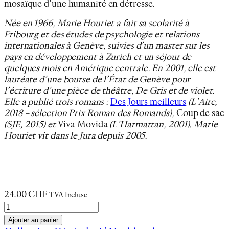
mosaïque d’une humanité en détresse.
Née en 1966, Marie Houriet a fait sa scolarité à
Fribourg et des études de psychologie et relations
internationales à Genève, suivies d’un master sur les
pays en développement à Zurich et un séjour de
quelques mois en Amérique centrale. En 2001, elle est
lauréate d’une bourse de l’État de Genève pour
l’écriture d’une pièce de théâtre, De Gris et de violet.
Elle a publié trois romans :
Des Jours meilleurs
(L’Aire,
2018 – sélection Prix Roman des Romands),
Coup de sac
(SJE, 2015) et
Viva Movida
(L’Harmattan, 2001). Marie
Houriet vit dans le Jura depuis 2005.
24.00
CHF
TVA Incluse
q
u
Ajouter au panier