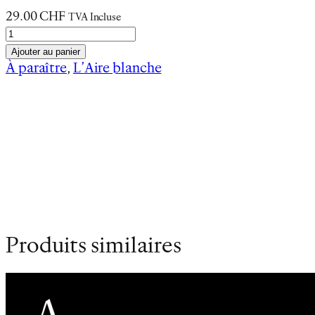
29.00
CHF
TVA Incluse
q
u
Ajouter au panier
a
À paraître
, 
L’Aire blanche
n
Informations complémentaires
t
i
Poids
0.3 kg
t
Dimensions
21 × 14 cm
é
d
e
P
é
Produits similaires
r
é
g
r
i