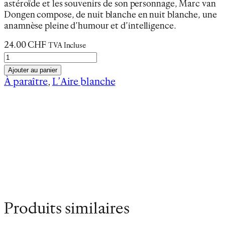
astéroïde et les souvenirs de son personnage, Marc van
Dongen compose, de nuit blanche en nuit blanche, une
anamnèse pleine d’humour et d’intelligence.
24.00
CHF
TVA Incluse
q
u
Ajouter au panier
a
À paraître
, 
L’Aire blanche
n
Informations complémentaires
t
i
Poids
0.3 kg
t
Dimensions
21 × 14 cm
é
d
e
L
'
Produits similaires
É
c