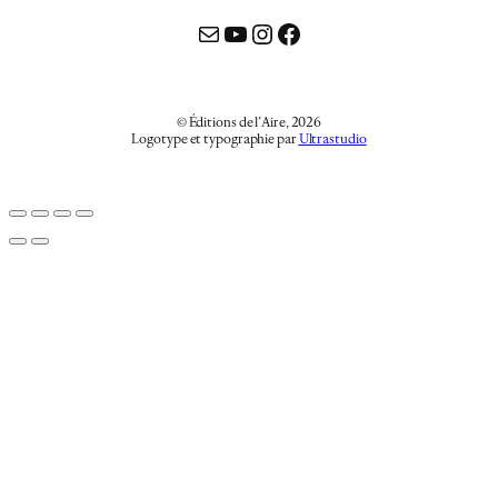
Mail
YouTube
Instagram
Facebook
© Éditions de l’Aire, 2026
Logotype et typographie par
Ultrastudio