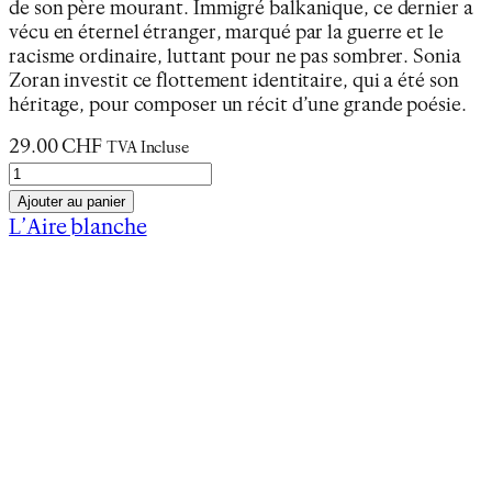
de son père mourant. Immigré balkanique, ce dernier a
vécu en éternel étranger, marqué par la guerre et le
racisme ordinaire, luttant pour ne pas sombrer. Sonia
Zoran investit ce flottement identitaire, qui a été son
héritage, pour composer un récit d’une grande poésie.
29.00
CHF
TVA Incluse
q
u
Ajouter au panier
a
L’Aire blanche
n
Revue de presse
t
Informations complémentaires
i
« Dans
La Fille de sel
, Sonia Zoran passe du Je au
t
Tu pour faire le tour d’une île »
— Thierry Raboud,
é
La Liberté
, 23 mai 2026
d
e
« La mer en archipel »
— Sandra Willhalm,
L
LivreSuisse
, n°11, Printemps-Été 2026
a