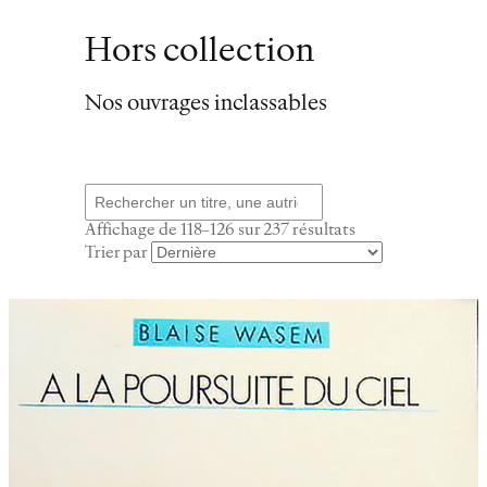
Hors collection
Nos ouvrages inclassables
Recherche
Trié
Affichage de 118–126 sur 237 résultats
du
Trier par
plus
récent
au
plus
ancien