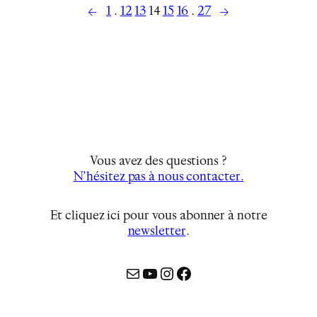
←
→
1
…
12
13
14
15
16
…
27
Vous avez des questions ?
N’hésitez pas à nous contacter.
Et cliquez ici pour vous abonner à notre
newsletter
…
Mail
YouTube
Instagram
Facebook