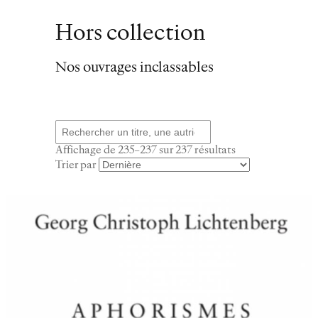
Hors collection
Nos ouvrages inclassables
Recherche
Trié
Affichage de 235–237 sur 237 résultats
du
Trier par
plus
récent
au
plus
ancien