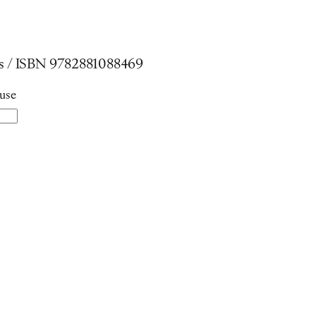
ges / ISBN 9782881088469
luse