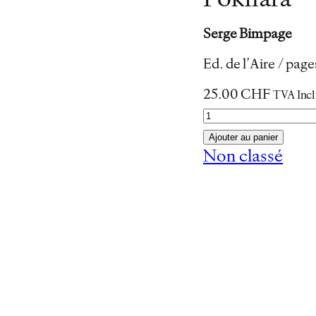
Pokhara
Serge Bimpage
Ed. de l’Aire / pa
25.00
CHF
TVA Inc
q
u
Ajouter au panier
a
Non classé
n
t
i
t
é
d
e