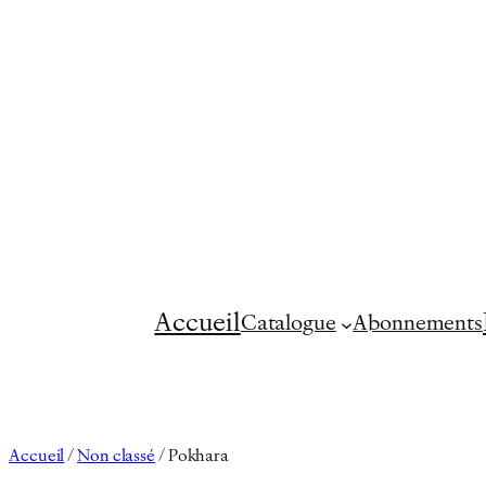
Aller
au
contenu
Accueil
Catalogue
Abonnements
Accueil
/
Non classé
/ Pokhara