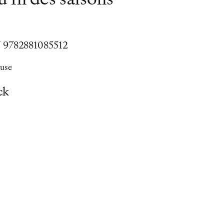
 fil des saisons
BN 9782881085512
luse
ck