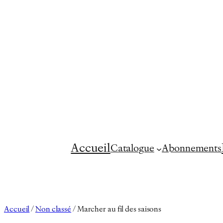
Aller
au
contenu
Accueil
Catalogue
Abonnements
Accueil
/
Non classé
/ Marcher au fil des saisons