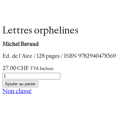
Lettres orphelines
Michel Bavaud
Ed. de l’Aire / 128 pages / ISBN 9782940478569
27.00
CHF
TVA Incluse
q
u
Ajouter au panier
a
Non classé
n
Description
t
Informations complémentaires
i
t
é
Lettres Orphelines
d