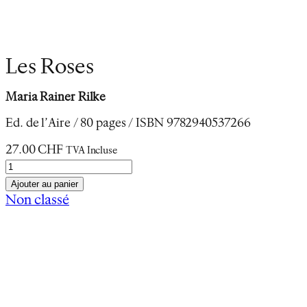
Les Roses
Maria Rainer Rilke
Ed. de l’Aire / 80 pages / ISBN 9782940537266
27.00
CHF
TVA Incluse
q
u
Ajouter au panier
a
Non classé
n
Description
t
Informations complémentaires
i
Poète nomade, Rainer-Maria Rilke a terminé sa
t
vie au Muzet à Rarogne. C’est au cours de cette
é
période valaisanne que Rilke publia en langue
d