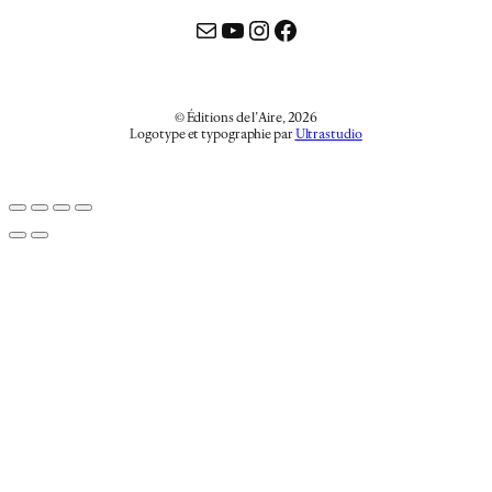
Mail
YouTube
Instagram
Facebook
© Éditions de l’Aire, 2026
Logotype et typographie par
Ultrastudio