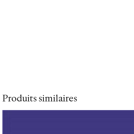
études de Lettres. Enseignement, journalisme,
théâtre amateur, voyages et écriture, autant de
facettes de son activité.
Poids
0.215 kg
Dimensions
14 × 21 cm
Produits similaires