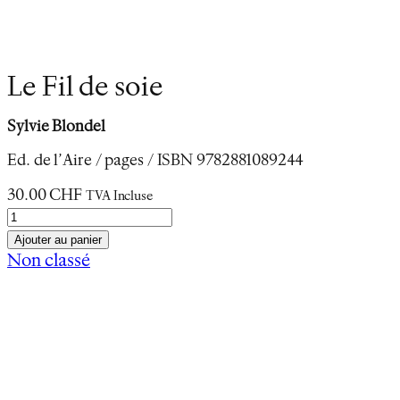
Le Fil de soie
Sylvie Blondel
Ed. de l’Aire / pages / ISBN 9782881089244
30.00
CHF
TVA Incluse
q
u
Ajouter au panier
a
Non classé
n
Description
t
Informations complémentaires
i
t
é
d