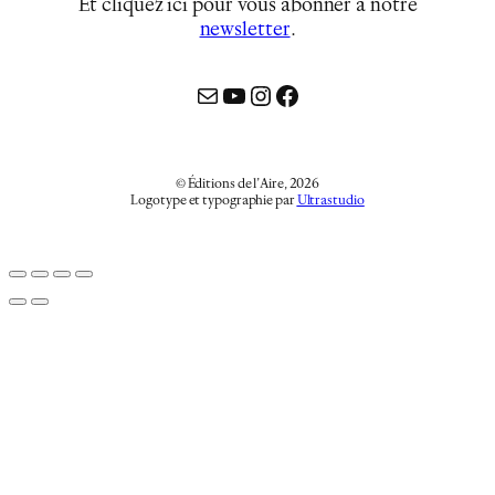
Et cliquez ici pour vous abonner à notre
newsletter
…
Mail
YouTube
Instagram
Facebook
© Éditions de l’Aire, 2026
Logotype et typographie par
Ultrastudio