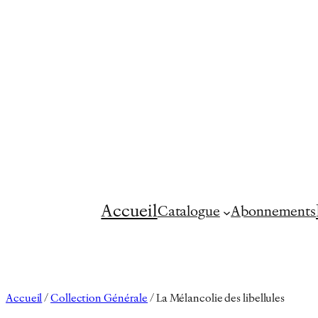
Aller
au
contenu
Accueil
Catalogue
Abonnements
Accueil
/
Collection Générale
/ La Mélancolie des libellules