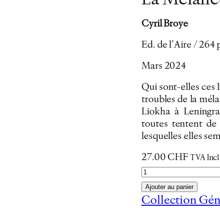
La Mélanco
Cyril Broye
Ed. de l’Aire / 264
Mars 2024
Qui sont-elles ces l
troubles de la méla
Liokha à Leningr
toutes tentent de
lesquelles elles se
27.00
CHF
TVA Inc
q
u
Ajouter au panier
a
Collection Gén
n