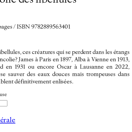
lie des libellules
 pages / ISBN
978288956
3401
ibellules, ces créatures qui se perdent dans les étangs
ncolie? James à Paris en 1897, Alba à Vienne en 1913,
ad en 1931 ou encore Oscar à Lausanne en 2022,
 se sauver des eaux douces mais trompeuses dans
mblent définitivement enlisées…
luse
érale