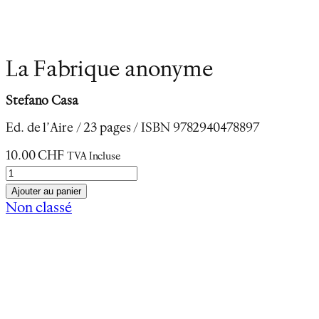
La Fabrique anonyme
Stefano Casa
Ed. de l’Aire / 23 pages / ISBN 9782940478897
10.00
CHF
TVA Incluse
q
u
Ajouter au panier
a
Non classé
n
Description
t
Informations complémentaires
i
t
é
d