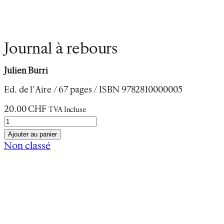
Journal à rebours
Julien Burri
Ed. de l’Aire / 67 pages / ISBN 9782810000005
20.00
CHF
TVA Incluse
q
u
Ajouter au panier
a
Non classé
n
Description
t
Informations complémentaires
i
t
Journal à rebours
é
d