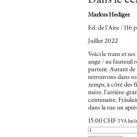
Dans le ce
Markus Hediger
Ed. de l’Aire / 11
Juillet 2022
Voici le tram et ses
ange / au fauteuil r
partent… Autant de
retrouvons dans so
temps
, à côté des
mère, l’arrière-gra
centenaire, Fräulein
dans la rue un aprè
15.00
CHF
TVA Incl
q