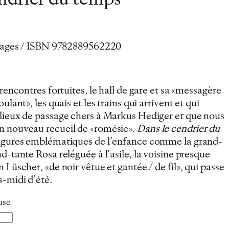
ndrier du temps
6 pages / ISBN 9782889562220
 rencontres fortuites, le hall de gare et sa «messagère
oulant», les quais et les trains qui arrivent et qui
 lieux de passage chers à Markus Hediger et que nous
n nouveau recueil de «romésie».
Dans le cendrier du
 figures emblématiques de l’enfance comme la grand-
nd-tante Rosa reléguée à l’asile, la voisine presque
 Lüscher, «de noir vêtue et gantée / de fil», qui passe
s-midi d’été.
use