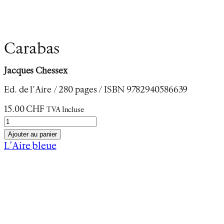
Carabas
Jacques Chessex
Ed. de l’Aire / 280 pages / ISBN 9782940586639
15.00
CHF
TVA Incluse
q
u
Ajouter au panier
a
L’Aire bleue
n
Description
t
Informations complémentaires
i
t
Carabas
publié en 1971 à Paris et à Lausanne
é
constitue un livre charnière dans son oeuvre. Ecrit
d