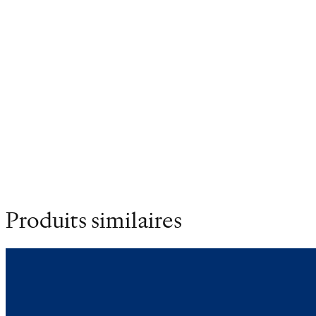
et l’écrit sur l’art. Il fut aussi un épistolier
éblouissant mais contradictoire ce qui donne à ses
biographies une nourriture abondante et épicée.
Poids
0.302 kg
Dimensions
12 × 18 cm
Produits similaires