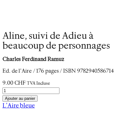
Aline, suivi de Adieu à
beaucoup de personnages
Charles Ferdinand Ramuz
Ed. de l’Aire / 176 pages / ISBN
9782940586714
9.00
CHF
TVA Incluse
q
u
Ajouter au panier
a
L’Aire bleue
n
Description
t
Informations complémentaires
i
Aline, dix-sept ans, se laisse entraîner dans un
t