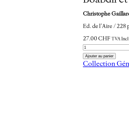
Boabdil et
Christophe Gaillar
Ed. de l’Aire / 228
27.00
CHF
TVA Inc
q
u
Ajouter au panier
a
Collection Gén
n
t
i
t
é
d
e