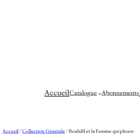
Aller
au
contenu
Accueil
Catalogue
Abonnements
Accueil
/
Collection Générale
/ Boabdil et la Femme qui pleure