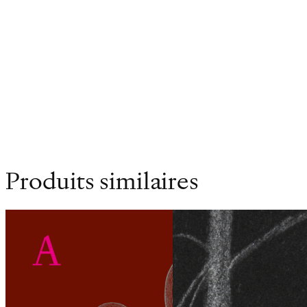
Editions de l’Aire son premier roman:
Une aurore sans s
Poids
0.298 kg
Dimensions
14 × 21 cm
Produits similaires