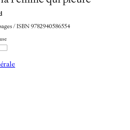
 la Femme qui pleure
d
 pages / ISBN
9782940586554
luse
érale