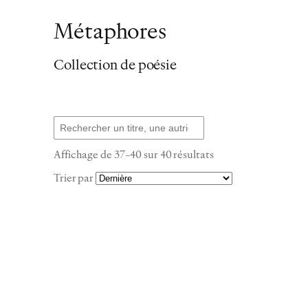
Métaphores
Collection de poésie
Recherche
Trié
Affichage de 37–40 sur 40 résultats
du
Trier par
plus
récent
au
plus
ancien