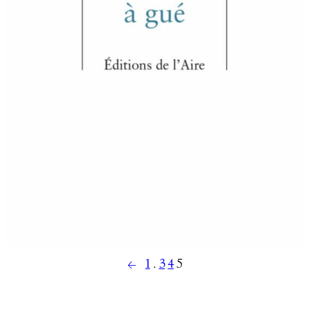
←
1
…
3
4
5