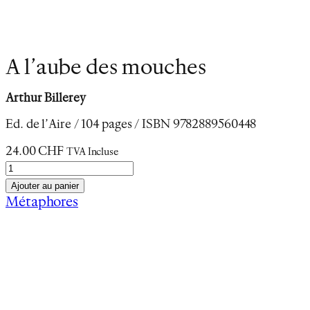
A l’aube des mouches
Arthur Billerey
Ed. de l’Aire / 104 pages / ISBN 9782889560448
24.00
CHF
TVA Incluse
q
u
Ajouter au panier
a
Métaphores
n
Description
t
Informations complémentaires
i
t
é
d