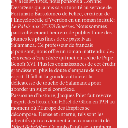
il y a les stylistes, nous pensons à Corinne
Desarzens qui a mis sa virtuosité au service de
Fortunato Bartolomeo de Felice, créateur de
l’Encyclopédie d’Yverdon en un roman intitulé:
Le Palais aux 37’378 fenêtres
. Nous sommes
particulièrement heureux de publier l’une des
plumes les plus fines de ce pays: Ivan
Salamanca. Ce professeur de français
japonisant, nous offre un roman inattendu:
Les
couvents d’eau claire
qui met en scène le Pape
Benoît XVI. Plus les connaissances de cet érudit
grandissent, plus le doute s’empare de son
esprit. Il fallait la grande culture et la
délicatesse de touche de Salamanca pour
aborder un sujet si complexe.
Passionné d’histoire, Jacques Pilet fait revivre
l’esprit des lieux d’un Hôtel de Glion en 1914 au
moment où l’Europe des Empires se
décompose. Dense et interne, tels sont les
adjectifs qui conviennent à ce roman intitulé:
Hôtel Belvédère
. Ce mois d’août se terminera