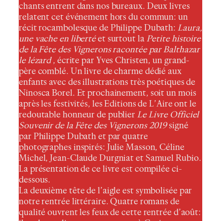
chants entrent dans nos bureaux. Deux livres
relatent cet événement hors du commun: un
récit rocambolesque de Philippe Dubath:
Laura,
une vache en liberté
et surtout la
Petite histoire
de la Fête des Vignerons racontée par Balthazar
le lézard
, écrite par Yves Christen, un grand-
père comblé. Un livre de charme dédié aux
enfants avec des illustrations très poétiques de
Ninosca Borel. Et prochainement, soit un mois
après les festivités, les Editions de L’Aire ont le
redoutable honneur de publier
Le Livre Officiel
Souvenir de la Fête des Vignerons 2019
signé
par Philippe Dubath et par quatre
photographes inspirés: Julie Masson, Céline
Michel, Jean-Claude Durgniat et Samuel Rubio.
La présentation de ce livre est compilée ci-
dessous.
La deuxième tête de l’aigle est symbolisée par
notre rentrée littéraire. Quatre romans de
qualité ouvrent les feux de cette rentrée d’août: