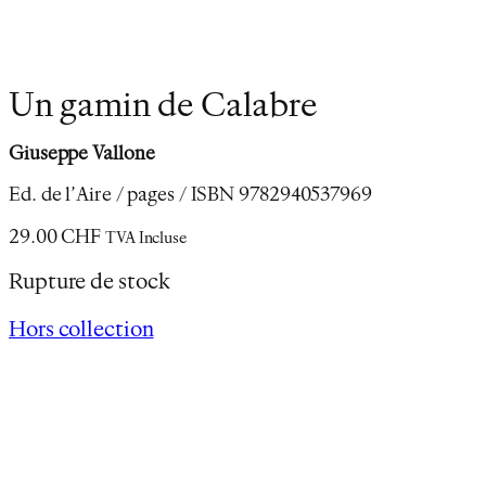
Un gamin de Calabre
Giuseppe Vallone
Ed. de l’Aire / pages / ISBN
9782940537969
29.00
CHF
TVA Incluse
Rupture de stock
Hors collection
Description
Informations complémentaires
Giuseppe Vallone est né en 1957 à Squillace
(Calabre) de parents immigrés arrivés en Suisse en