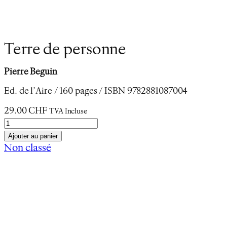
Terre de personne
Pierre Beguin
Ed. de l’Aire / 160 pages / ISBN 9782881087004
29.00
CHF
TVA Incluse
q
u
Ajouter au panier
a
Non classé
n
Description
t
Informations complémentaires
i
t
«J’eus soudain l’impression de flotter sans but, au
é
milieu de nulle part, dans un vaste marécage
d