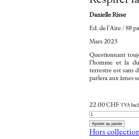
Respirer la
Danielle Risse
Ed. de l’Aire / 88
Mars 2023
Questionnant toujo
l’homme et la du
terrestre est sans 
parlera aux âmes se
22.00
CHF
TVA Inc
q
u
Ajouter au panier
a
Hors collectio