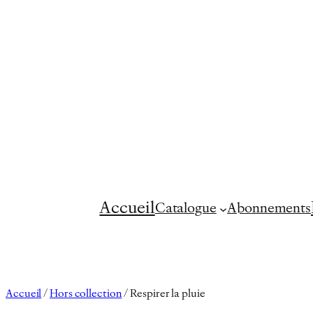
Aller
au
contenu
Accueil
Catalogue
Abonnements
Accueil
/
Hors collection
/ Respirer la pluie