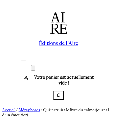
Aller
au
contenu
Éditions de l’Aire
Votre panier est actuellement
vide !
Recherche
Accueil
/
Métaphores
/ Qui instruira le livre du calme (journal
d’un émeutier)