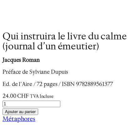
Qui instruira le livre du calme
(journal d’un émeutier)
Jacques Roman
Préface de Sylviane Dupuis
Ed. de l’Aire / 72 pages / ISBN 9782889561377
24.00
CHF
TVA Incluse
q
u
Ajouter au panier
a
Métaphores
n
Description
t
Informations complémentaires