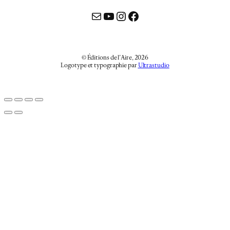
Mail
YouTube
Instagram
Facebook
© Éditions de l’Aire, 2026
Logotype et typographie par
Ultrastudio