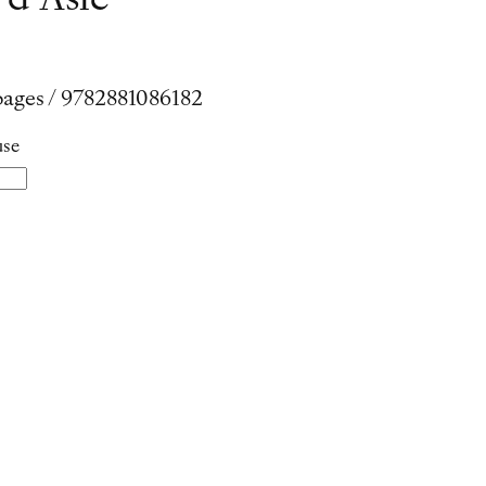
 d’Asie
6 pages / 9782881086182
use