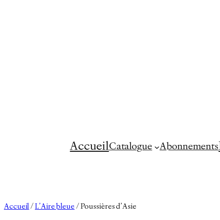
Aller
au
contenu
Accueil
Catalogue
Abonnements
Accueil
/
L’Aire bleue
/ Poussières d’Asie