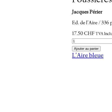
Poussières
Jacques Périer
Ed. de l’Aire / 33
17.50
CHF
TVA Incl
q
u
Ajouter au panier
a
L’Aire bleue
n
t
i
t
é
d
e