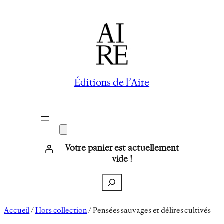
Aller
au
contenu
Éditions de l’Aire
Votre panier est actuellement
vide !
Recherche
Accueil
/
Hors collection
/ Pensées sauvages et délires cultivés