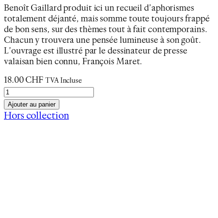
Benoît Gaillard produit ici un recueil d’aphorismes
totalement déjanté, mais somme toute toujours frappé
de bon sens, sur des thèmes tout à fait contemporains.
Chacun y trouvera une pensée lumineuse à son goût.
L’ouvrage est illustré par le dessinateur de presse
valaisan bien connu, François Maret.
18.00
CHF
TVA Incluse
q
u
Ajouter au panier
a
Hors collection
n
Description
t
Informations complémentaires
i
t
Voici des mots, voici des miettes, voici du pain
é
fragmenté en graines qui ne demandent qu’à
d
germer entre vos mains et sous vos yeux. Voici
e
un recueil où vous recueillerez ce que bon vous
P
semble, selon votre temps et votre volonté, seuls