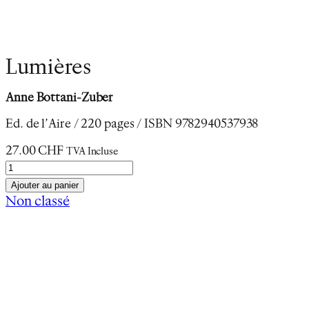
Lumières
Anne
Bottani-Zuber
Ed. de l’Aire / 220 pages / ISBN 9782940537938
27.00
CHF
TVA Incluse
q
u
Ajouter au panier
a
Non classé
n
Description
t
Informations complémentaires
i
t
Cette histoire se passe à Moudon et à Lausanne au
é
siècle des Lumières. Un jour de l’année 1753, le
d