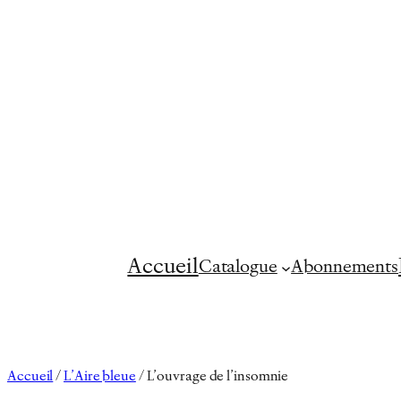
Aller
au
contenu
Accueil
Catalogue
Abonnements
Accueil
/
L’Aire bleue
/ L’ouvrage de l’insomnie