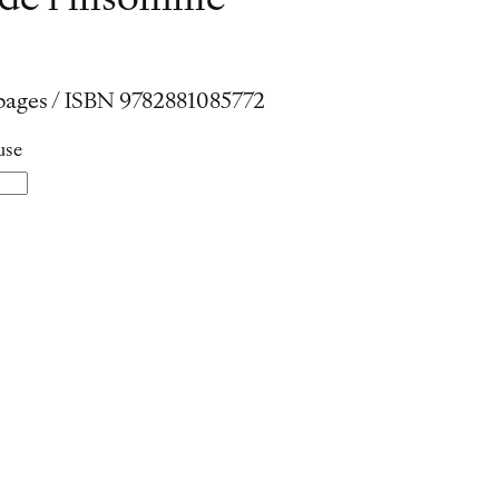
de l’insomnie
0 pages / ISBN 9782881085772
use