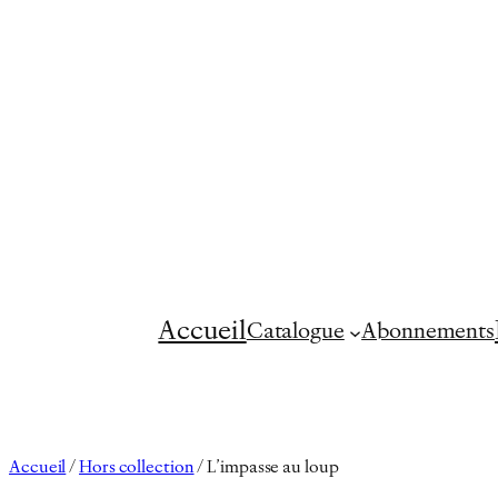
Aller
au
contenu
Accueil
Catalogue
Abonnements
Accueil
/
Hors collection
/ L’impasse au loup