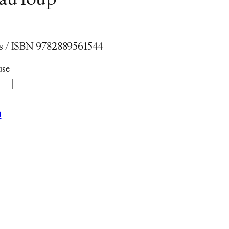
au loup
ges / ISBN 9782889561544
use
n