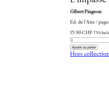
L’impasse 
Glbert Pingeon
Ed. de l’Aire / pa
15.90
CHF
TVA Incl
q
u
Ajouter au panier
a
Hors collectio
n
t
i
t
é
d
e