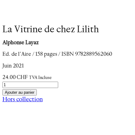
La Vitrine de chez Lilith
Alphonse Layaz
Ed. de l’Aire / 158 pages / ISBN 9782889562060
Juin 2021
24.00
CHF
TVA Incluse
q
u
Ajouter au panier
a
Hors collection
n
Description
t
i
Un bar à café bruyant, enfumé, au mobilier des
t
années cinquante dont un flamboyant juke-box,