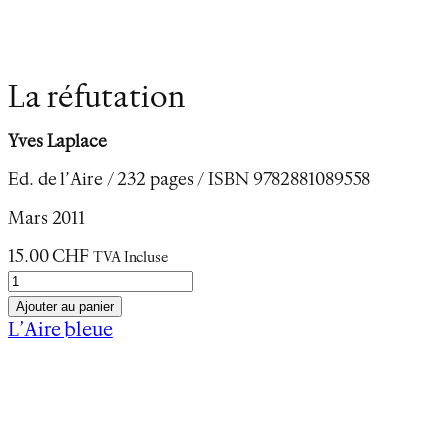
La réfutation
Yves Laplace
Ed. de l’Aire / 232 pages / ISBN 9782881089558
Mars 2011
15.00
CHF
TVA Incluse
q
u
Ajouter au panier
a
L’Aire bleue
n
Description
t
Informations complémentaires
i
t
En août 1994, le père d’Yves Laplace et de Benoît