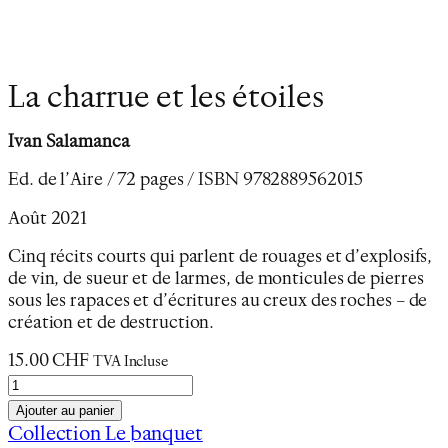
La charrue et les étoiles
Ivan Salamanca
Ed. de l’Aire / 72 pages / ISBN 9782889562015
Août 2021
Cinq récits courts qui parlent de rouages et d’explosifs,
de vin, de sueur et de larmes, de monticules de pierres
sous les rapaces et d’écritures au creux des roches – de
création et de destruction.
15.00
CHF
TVA Incluse
q
u
Ajouter au panier
a
Collection Le banquet