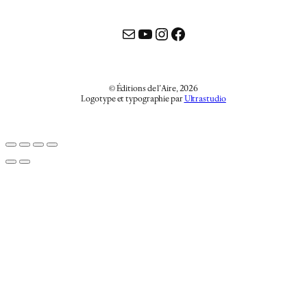
Mail
YouTube
Instagram
Facebook
© Éditions de l’Aire, 2026
Logotype et typographie par
Ultrastudio