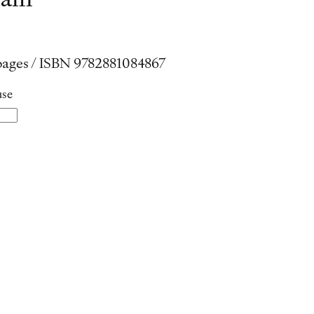
pain
2 pages / ISBN 9782881084867
use