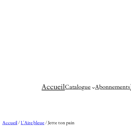
Aller
au
contenu
Accueil
Catalogue
Abonnements
Accueil
/
L’Aire bleue
/ Jette ton pain