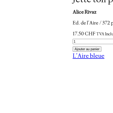
Jette ton 
Alice Rivaz
Ed. de l’Aire / 37
17.50
CHF
TVA Incl
q
u
Ajouter au panier
a
L’Aire bleue
n
t
i
t
é
d
e