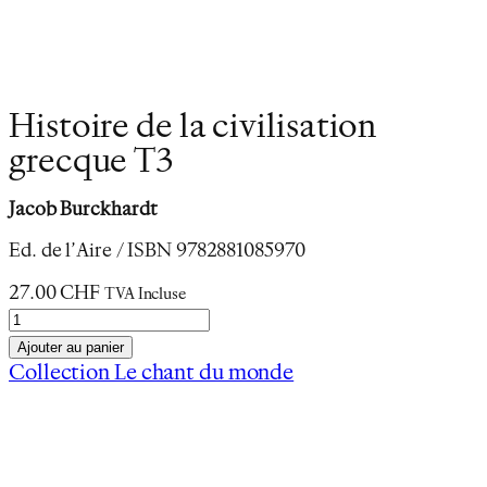
Histoire de la civilisation
grecque T3
Jacob Burckhardt
Ed. de l’Aire / ISBN 9782881085970
27.00
CHF
TVA Incluse
q
u
Ajouter au panier
a
Collection Le chant du monde
n
Description
t
Informations complémentaires
i
t