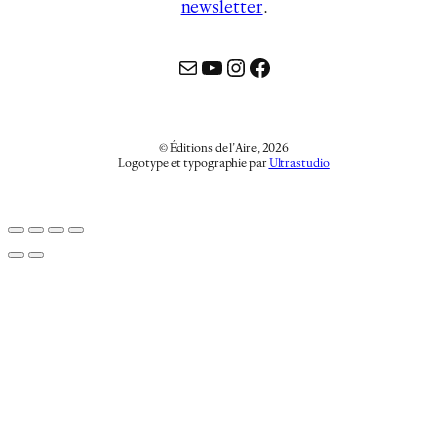
newsletter
…
Mail
YouTube
Instagram
Facebook
© Éditions de l’Aire, 2026
Logotype et typographie par
Ultrastudio