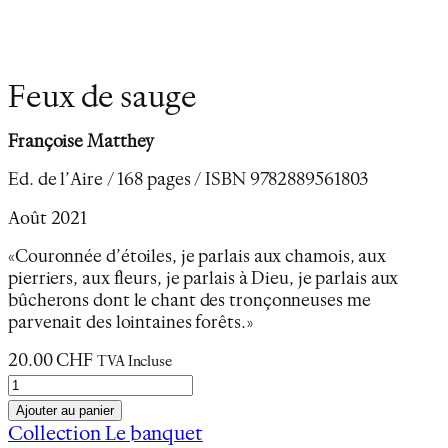
Feux de sauge
Françoise Matthey
Ed. de l’Aire / 168 pages / ISBN 9782889561803
Août 2021
«Couronnée d’étoiles, je parlais aux chamois, aux
pierriers, aux fleurs, je parlais à Dieu, je parlais aux
bûcherons dont le chant des tronçonneuses me
parvenait des lointaines forêts…»
20.00
CHF
TVA Incluse
q
u
Ajouter au panier
a
Collection Le banquet