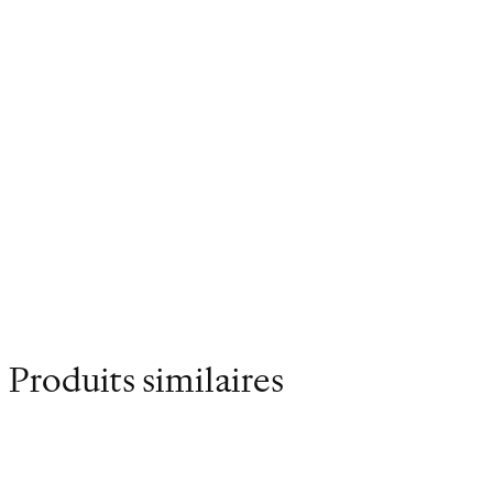
la sérénité, elle continue d’écrire une œuvre
d’une haute exigence.
Poids
0.157 kg
Dimensions
10.5 × 17 cm
Produits similaires