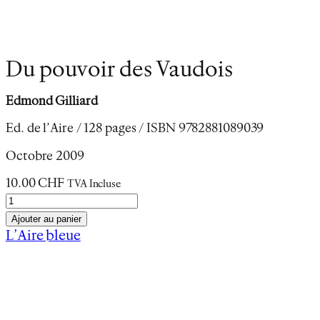
Du pouvoir des Vaudois
Edmond Gilliard
Ed. de l’Aire / 128 pages / ISBN 9782881089039
Octobre 2009
10.00
CHF
TVA Incluse
q
u
Ajouter au panier
a
L’Aire bleue
n
Description
t
Informations complémentaires
i
t