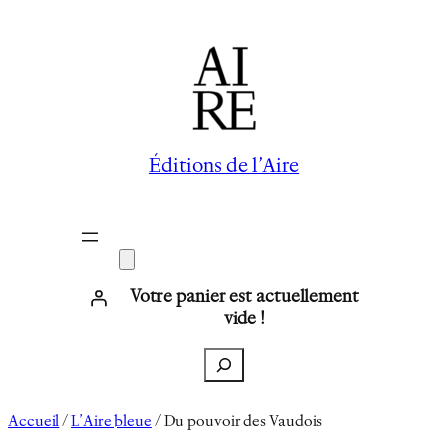
Aller
au
contenu
Éditions de l’Aire
Votre panier est actuellement
vide !
Recherche
Accueil
/
L’Aire bleue
/ Du pouvoir des Vaudois