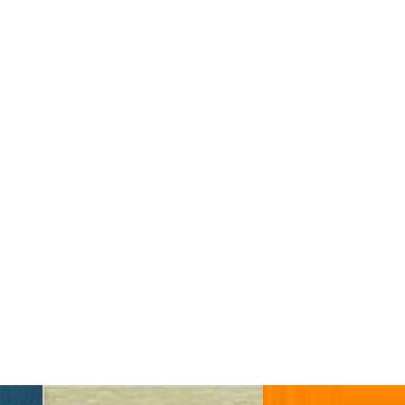
Ses œuvres musicales lui valent de nombreux prix: 3e Prix H
de la Communauté Radiophonique des Programmes de Langue 
rix de l’Association des Amis du Festival de Lausanne (La 
elle de SUISA, société pour les droits des auteurs, de 198
a France le grade d’Officier de l’Ordre des Arts et des Lett
sanne.