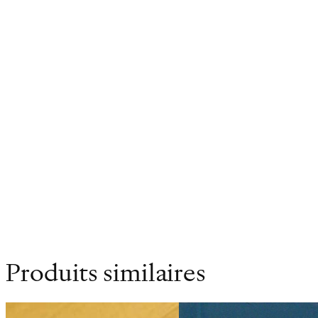
activité radiophonique, il entre en retraite dès 1982. 
Suisse (Esperanto 1961, Terra Dei 1967), Grand Prix 
Auteurs et Compositeurs Dramatiques (SACD 1979), et P
l’Association Suisse des Musiciens de 1973 à 1979 et c
musicales, Julien-François Zbinden se voit conféré par l
d’adoption lui offre la Médaille d’Or de la Ville de Lau
Poids
0.244 kg
Dimensions
14 × 21 cm
Produits similaires