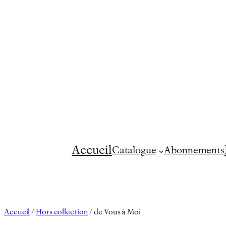
Aller
au
contenu
Accueil
Catalogue
Abonnements
Accueil
/
Hors collection
/ de Vous à Moi