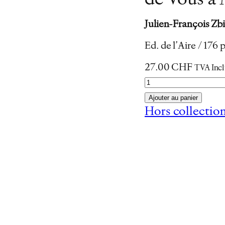
de Vous à
Julien-François Zb
Ed. de l’Aire / 176
27.00
CHF
TVA Inc
q
u
Ajouter au panier
a
Hors collectio
n
t
i
t
é
d
e