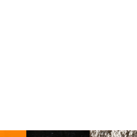
enryk Wieniawski (1956), Prix de la Radiodiffusion
Française (Esperanto 1963), Prix de la Société des
Solitude 1985). Il exerce la présidence de
7 à 1991. Membre d’honneur de nombreuses associations
res en 1978. En 1993, la Municipalité de sa ville