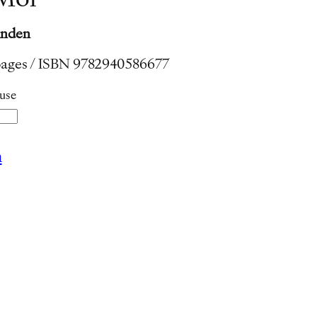
 Moi
inden
 pages / ISBN
9782940586677
luse
n