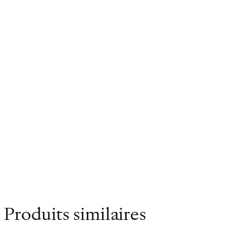
Description
Informations complémentaires
Lauréate des Prix: Schiller de la Bibliothèque pour Tou
Poids
0.280 kg
Dimensions
12 × 18 cm
Produits similaires