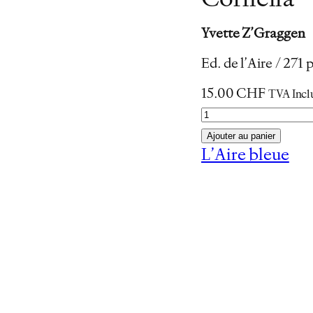
Cornelia
Yvette Z’Graggen
Ed. de l’Aire / 27
15.00
CHF
TVA Incl
q
u
Ajouter au panier
a
L’Aire bleue
n
t
i
t
é
d
e