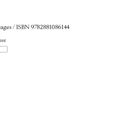
1 pages / ISBN 9782881086144
use