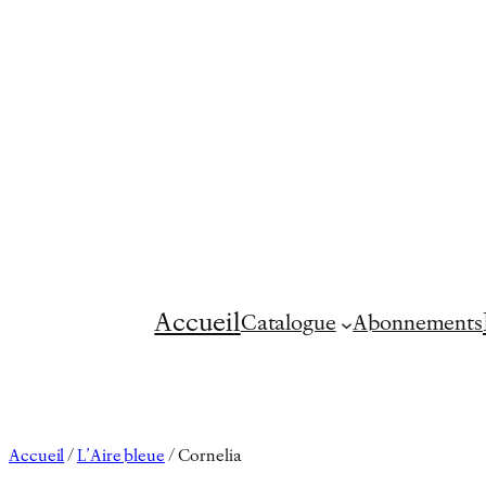
Aller
au
contenu
Accueil
Catalogue
Abonnements
Accueil
/
L’Aire bleue
/ Cornelia