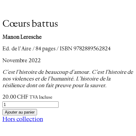
Cœurs battus
Manon Leresche
Ed. de l’Aire / 84 pages / ISBN 9782889562824
Novembre 2022
C’est l’histoire de beaucoup d’amour. C’est l’histoire de
nos violences et de l’humanité. L’histoire de la
résilience dont on fait preuve pour la sauver.
20.00
CHF
TVA Incluse
q
u
Ajouter au panier
a
Hors collection
n
Description
t
Informations complémentaires