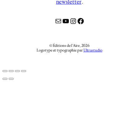
newsletter
…
Mail
YouTube
Instagram
Facebook
© Éditions de l’Aire, 2026
Logotype et typographie par
Ultrastudio