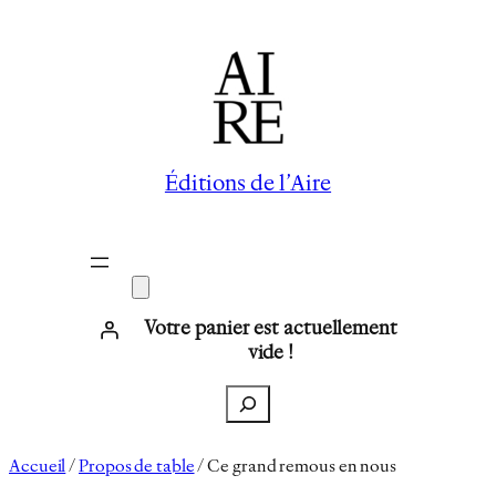
Aller
au
contenu
Éditions de l’Aire
Votre panier est actuellement
vide !
Recherche
Accueil
/
Propos de table
/ Ce grand remous en nous