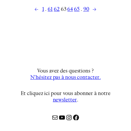
←
→
1
…
61
62
63
64
65
…
90
Vous avez des questions ?
N’hésitez pas à nous contacter.
Et cliquez ici pour vous abonner à notre
newsletter
…
Mail
YouTube
Instagram
Facebook