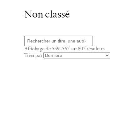
Non classé
Recherche
Trié
Affichage de 559–567 sur 807 résultats
du
Trier par
plus
récent
au
plus
ancien