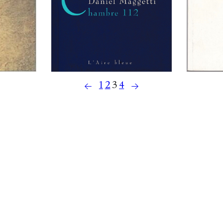
←
→
1
2
3
4