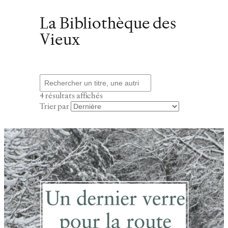
La Bibliothèque des
Vieux
Recherche
Trié
4 résultats affichés
du
Trier par
plus
récent
au
plus
ancien