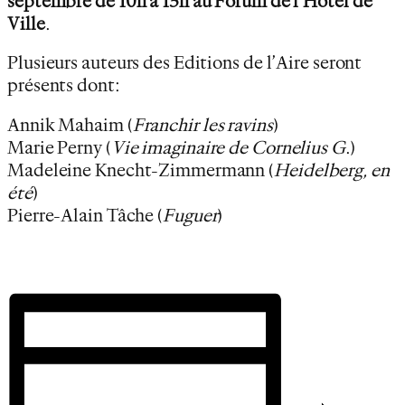
septembre de 10h à 13h au Forum de l’Hôtel de
Ville
.
Plusieurs auteurs des Editions de l’Aire seront
présents dont:
Annik Mahaim (
Franchir les ravins
)
Marie Perny (
Vie imaginaire de Cornelius G
.)
Madeleine Knecht-Zimmermann (
Heidelberg, en
été
)
Pierre-Alain Tâche (
Fuguer
)